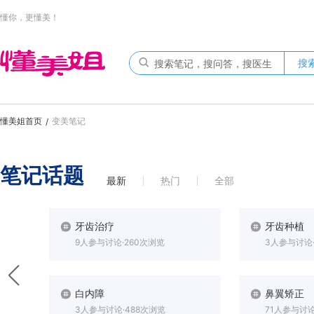
懂你，更懂美！
搜
懂美姐首页
变美笔记
/
笔记话题
最新
热门
全部
牙齿治疗
牙齿种植
9人参与讨论·260次浏览
3人参与讨论·
白内障
鼻翼矫正
3人参与讨论·488次浏览
71人参与讨论