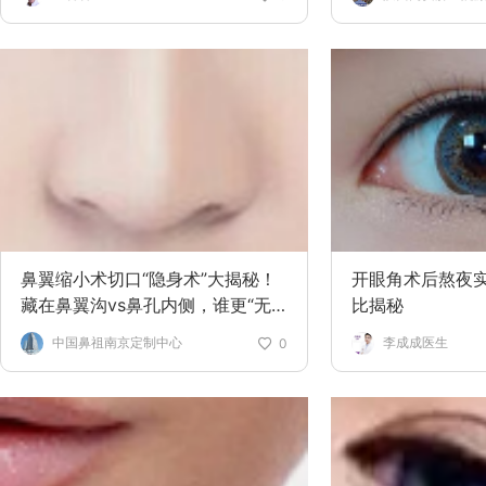
鼻翼缩小术切口“隐身术”大揭秘！
开眼角术后熬夜实
藏在鼻翼沟vs鼻孔内侧，谁更“无
比揭秘
痕”？
中国鼻祖南京定制中心
李成成医生
0