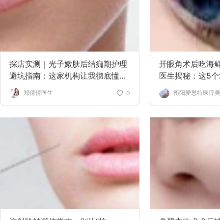
探店实测｜光子嫩肤后结痂期护理
开眼角术后吃海鲜
避坑指南：这家机构让我彻底懂
医生揭秘：这5
了“不能抠”的真相
容！
郑倩倩医生
衡阳爱思特医疗
0