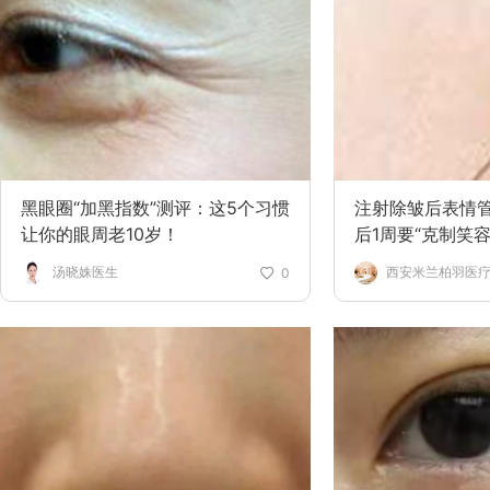
黑眼圈“加黑指数”测评：这5个习惯
注射除皱后表情
让你的眼周老10岁！
后1周要“克制笑容
汤晓姝医生
西安米兰柏羽医
0