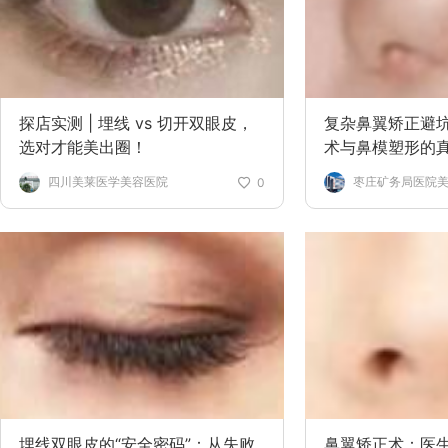
探店实测 | 埋线 vs 切开双眼皮，
复杂鼻翼矫正避
选对才能美出圈！
术与鼻模塑形的
四川美莱医学美容医院
枣庄矿务局医院
0
埋线双眼皮的“安全密码”：从失败
鼻翼矫正术：医