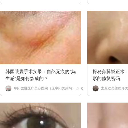
韩国眼袋手术实录：自然无痕的“妈
探秘鼻翼矫正术
生感”是如何炼成的？
形的修复密码
阜阳微悦医疗美容医院（原阜阳美莱坞）
太原欧美莲整形
0