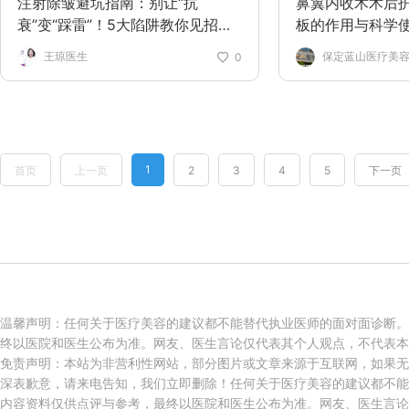
注射除皱避坑指南：别让“抗
鼻翼内收术术后
衰”变“踩雷”！5大陷阱教你见招拆
板的作用与科学
招
王琼医生
保定蓝山医疗美
0
1
首页
上一页
2
3
4
5
下一页
温馨声明：任何关于医疗美容的建议都不能替代执业医师的面对面诊断。
终以医院和医生公布为准。网友、医生言论仅代表其个人观点，不代表本
免责声明：本站为非营利性网站，部分图片或文章来源于互联网，如果无
深表歉意，请来电告知，我们立即删除！任何关于医疗美容的建议都不能
内容资料仅供点评与参考，最终以医院和医生公布为准。网友、医生言论