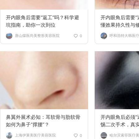
开内眼角后需要“返工”吗？科学避
开内眼角后需要“
坑指南，助你一次到位
懂效果持久性与
唐山煤医尚美整形美容医院
呼和浩特大韩医
0
鼻翼外展术必知：耳软骨与肋软骨
开内眼角后必须“
如何为鼻子“撑腰”？
惕二次手术，真
相
上海伊莱美医疗美容医院
哈尔滨索菲医疗
0