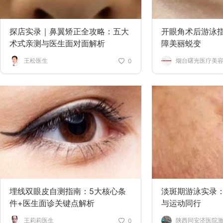
探店实录｜鼻翼矫正全攻略：五大
开眼角术后游泳
术式亲测与医生面对面解析
障美丽蜕变
王松医生
烟台曙光医疗美
0
埋线双眼皮自测指南：5大核心条
淡斑期游泳实录
件+医生面诊关键点解析
与运动同行
王莉莉医生
陕西同安济医院
0