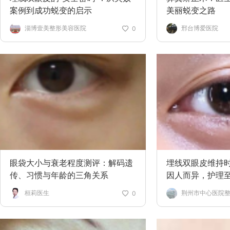
案例到成功蜕变的启示
美丽蜕变之路
淄博壹美整形美容医院
邢台博爱医院
0
眼袋大小与衰老程度测评：解码遗
埋线双眼皮维持
传、习惯与年龄的三角关系
因人而异，护理
桓莉医生
荆州市中心医院
0