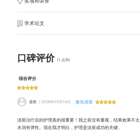
奖项和荣誉
为2003年创立的中山南华整形美容医院，现坐落于中山市中
容、无创注射、口腔美容等多学科于一体的综合性医疗美容机
使用机构。黄子豪医生在这样一个多学科协作的平台上，与院
供从皮肤问题治疗到面部轮廓综合改善的一站式美丽方案。
学术论文
在学术研究方面同样成果丰硕。
口碑评价
(1 点评)
综合评分
激光淡斑
诺然
| 2026年05月14日
淡斑治疗后的护理真的很重要！我之前没有重视，结果效果不太
水润有弹性。现在我才明白，护理是淡斑成功的关键。