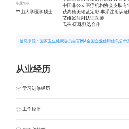
毕业院校
中国非公立医疗机构协会皮肤专
中山大学医学硕士
获高德美瑞蓝定彩·丰采注射认证
艾维岚注射认证医师
氏殊·氐珠甄选合作
信息来源：国家卫生健康委员会官网&全国企业信用信息公示
从业经历
学习进修经历
中山大学医学硕士，就职医院整体依托美南华医美集团的平
工作经历
训，作为该院美容皮肤科室核心成员，应参与过院方组织的相
自取得执业资格后即在中山美南华美容医院从事美容皮肤科