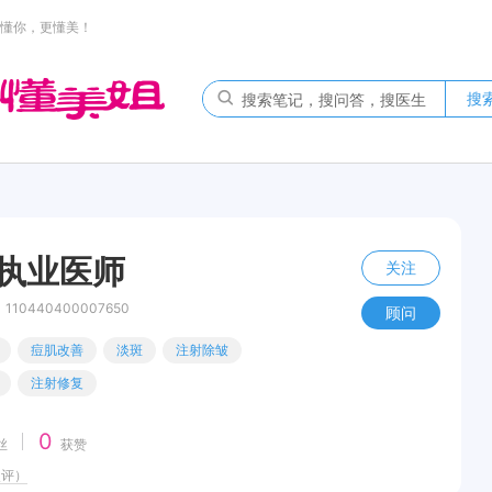
懂你，更懂美！
搜
 执业医师
关注
0440400007650
顾问
痘肌改善
淡斑
注射除皱
注射修复
0
丝
获赞
点评）