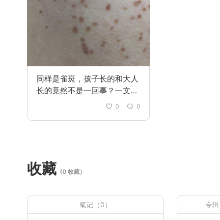
同样是雀斑，孩子长的和大人
长的竟然不是一回事？一文带
你读懂儿童雀斑与成人雀斑的
0
0
真正区别
收藏
(0 收藏）
笔记（0）
专辑