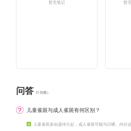
暂无笔记
暂
问答
(1 问答）
儿童雀斑与成人雀斑有何区别？
儿童雀斑多由遗传引起，成人雀斑可能与日晒、内分