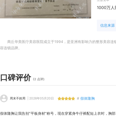
1000万
信息来源
商丘华美医疗美容医院成立于1994，是亚洲有影响力的整形美容连锁
容连锁品牌。
口碑评价
(2 点评)
#
假体隆胸
周末不姓周
| 2026年05月20日
假体隆胸让我告别"平板身材"称号，现在穿紧身牛仔裤配短上衣时，胸