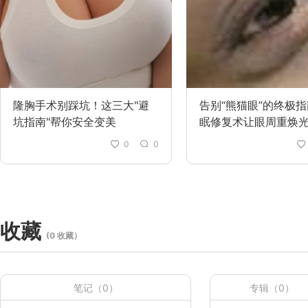
隆胸手术别踩坑！这三大"避
告别“熊猫眼”的终极
坑指南"帮你安全变美
眠修复术让眼周重焕
0
0
收藏
(0 收藏）
笔记（0）
专辑（0）