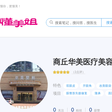
懂你，更懂美！
搜
商丘华美医疗美
（2点评）
特色
双眼皮
开眼角
改善眼袋
项目
眼整形失败修复
隆鼻
面
0
0
0
关注
粉丝
获赞