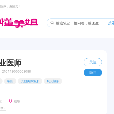
懂你，更懂美！
搜
执业医师
关注
10442000002088
顾问
吸脂
其他美体塑形
填充塑形
0
丝
获赞
点评）