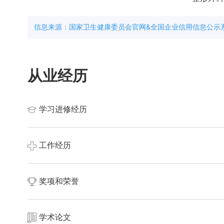
信息来源：国家卫生健康委员会官网&全国企业信用信息公示
从业经历
学习进修经历
从其执业方向（脂肪塑形、眼部综合、眼袋去除、脂肪填充
工作经历
训及后续专项技能提升。
现执业于中山美南华美容医院（地址位于广东省中山市），隶
奖项和荣誉
在职医生名单，为该院整形美容科室在岗执业医师之一。
学术论文