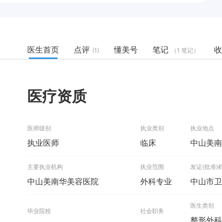
医生首页
点评
懂美号
笔记
收
(1)
（1 笔记）
医疗资质
医师级别
执业类别
执业地点
执业医师
临床
中山美南
主要执业机构
执业范围
发证(批准)
中山美南华美容医院
外科专业
中山市卫
医生类别
毕业院校
社会职务
整形外科