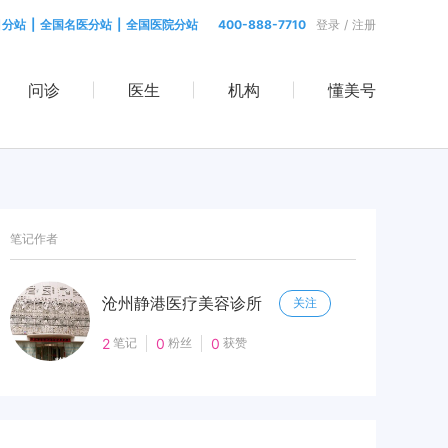
目分站
|
全国名医分站
|
全国医院分站
400-888-7710
登录
/
注册
问诊
医生
机构
懂美号
笔记作者
沧州静港医疗美容诊所
关注
2
笔记
0
粉丝
0
获赞