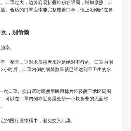
。口罩过大，边缘容易折叠堆积在眼周，增加摩擦；口
压迫。合适的口罩应该能完整覆盖口鼻，但上沿刚好在鼻
一次，别偷懒
频率。
至一整天，这对术后患者来说是绝对不行的。口罩内侧
2小时后，口罩内侧的细菌数量就已经达到不卫生的水
次口罩。换口罩时顺便用医用棉片轻轻蘸干术区周围
许，可以在口罩内侧靠近鼻梁处垫一小块折叠的无菌纱
区。
定的医疗废物桶中，避免交叉污染。