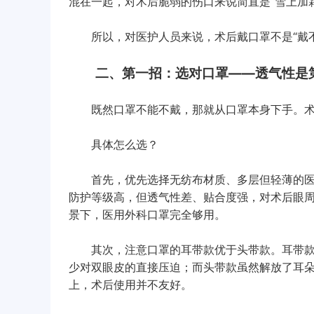
混在一起，对术后脆弱的伤口来说简直是“雪上加霜
所以，对医护人员来说，术后戴口罩不是“戴不戴
二、第一招：选对口罩——透气性是
既然口罩不能不戴，那就从口罩本身下手。术
具体怎么选？
首先，优先选择无纺布材质、多层但轻薄的医用
防护等级高，但透气性差、贴合度强，对术后眼
景下，医用外科口罩完全够用。
其次，注意口罩的耳带款优于头带款。耳带款
少对双眼皮的直接压迫；而头带款虽然解放了耳
上，术后使用并不友好。