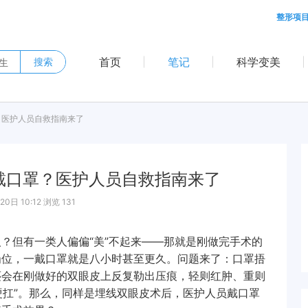
整形项
首页
笔记
科学变美
搜索
？医护人员自救指南来了
戴口罩？医护人员自救指南来了
0日 10:12 浏览 131
但有一类人偏偏“美”不起来——那就是刚做完手术的
岗位，一戴口罩就是八小时甚至更久。问题来了：口罩捂
还会在刚做好的双眼皮上反复勒出压痕，轻则红肿、重则
硬扛”。那么，同样是埋线双眼皮术后，医护人员戴口罩