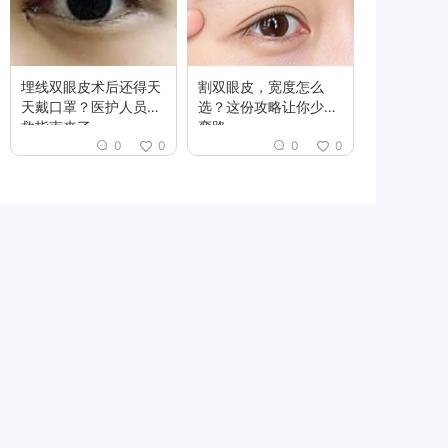
埋线双眼皮术后还得天
割双眼皮，宽度怎么
天戴口罩？医护人员自
选？这份攻略让你少走
救指南来了
弯路
0
0
0
0