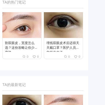
TA的热门笔记
割双眼皮，宽度怎么
埋线双眼皮术后还得天
选？这份攻略让你少走
天戴口罩？医护人员自
弯路
救指南来了
0
0
0
0
TA的最新笔记