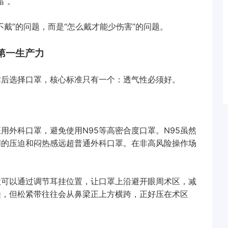
”。
”的问题，而是“怎么戴才能少伤害”的问题。
第一生产力
后选择口罩，核心标准只有一个：透气性必须好。
外科口罩，避免使用N95等高密合度口罩。N95虽然
周的压迫和闷热感远超普通外科口罩。在非高风险操作场
可以通过调节耳挂位置，让口罩上沿避开眼周术区，减
朵，但松紧带往往会从鼻梁正上方横跨，正好压在术区