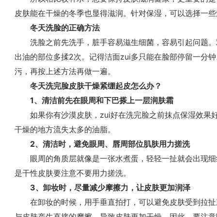
皮肤能在干燥的冬季也显得滋润。针对保湿，可以选择一些
冬天洗脸的正确方法
洗脸之前先洗手，脏手容易滋生细菌，容易引起问题。
出油的部位多揉2次。记得洁面zui多只能在脸部停留一分
污，再按上述方法再做一遍。
冬天洗完脸皮肤干燥紧绷起皮怎么办？
1、清洁前先在眼周和下巴搽上一层润肤霜
如果你有沙漠皮肤，zui好在洗完脸之前抹点保湿效果
干燥的地方流失太多的油脂。
2、清洁时，避免眼周、唇周部位肌肤用力搓洗
眼周的角质层就像是一张水煮蛋，轻轻一扯就会出现细
是干性皮肤要注意不要用力搓洗。
3、卸妆时，尽量减少摩擦力，让皮肤更加润泽
在卸妆的时候，用手垂直拍打，可以避免皮肤受到拉扯
与皮肤产生直接的摩擦，导致皮肤更加干燥。因此，要注意