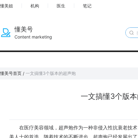
懂美姐
机构
医生
笔记
懂美号
Content marketing
懂美号首页
一文搞懂3个版本的超声炮
/
一文搞懂3个版本
在医疗美容领域，超声炮作为一种非侵入性抗衰老技术
美人士的首选。随着技术的不断进步，超声炮已经发展出了