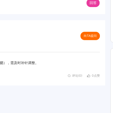
回答
向TA提问
腮），需及时补针调整。
评论(0)
0点赞