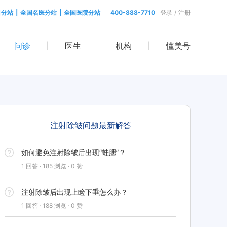
目分站
|
全国名医分站
|
全国医院分站
400-888-7710
登录
/
注册
问诊
医生
机构
懂美号
注射除皱问题最新解答
如何避免注射除皱后出现“蛙腮”？
1 回答 · 185 浏览 · 0 赞
注射除皱后出现上睑下垂怎么办？
1 回答 · 188 浏览 · 0 赞