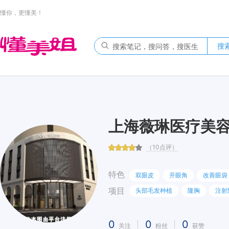
懂你，更懂美！
搜
上海薇琳医疗美
（10点评）
特色
双眼皮
开眼角
改善眼袋
项目
头部毛发种植
隆胸
注射
0
0
0
关注
粉丝
获赞