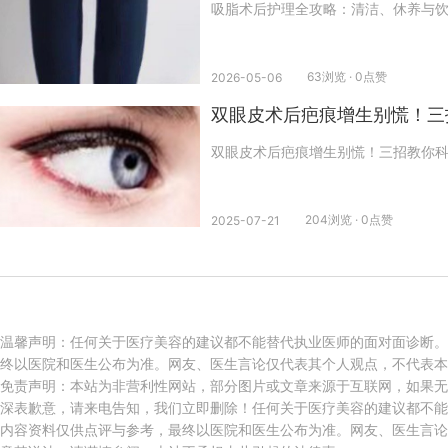
吸脂术后护理全攻略：清洁、休养与
63浏览 · 0点赞
2026-05-06
双眼皮术后疤痕增生别慌！三
双眼皮术后疤痕增生别慌！三招教你
204浏览 · 0点赞
2025-07-21
温馨声明：任何关于医疗美容的建议都不能替代执业医师的面对面诊断。
终以医院和医生公布为准。网友、医生言论仅代表其个人观点，不代表本
免责声明：本站为非营利性网站，部分图片或文章来源于互联网，如果无
深表歉意，请来电告知，我们立即删除！任何关于医疗美容的建议都不能
内容资料仅供点评与参考，最终以医院和医生公布为准。网友、医生言论