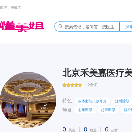
懂你，更懂美！
搜
北京禾美嘉医疗
（2点评）
特色
自体脂肪失败修复
注射除皱
项目
射频溶脂
超声溶脂
隔空
0
0
0
关注
粉丝
获赞