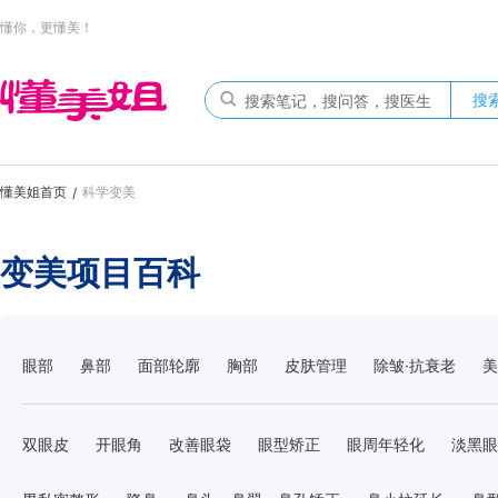
懂你，更懂美！
搜
懂美姐首页
科学变美
/
变美项目百科
眼部
鼻部
面部轮廓
胸部
皮肤管理
除皱·抗衰老
美
双眼皮
开眼角
改善眼袋
眼型矫正
眼周年轻化
淡黑眼