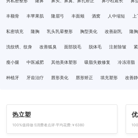
男私密整形
隆鼻
鼻头、鼻翼、鼻孔矫正
鼻小柱延长
鼻
丰额骨
丰苹果肌
隆眉弓
丰面颊
酒窝
人中缩短
上
私密填充
隆胸
乳头乳晕整形
胸型美化
改善副乳
隆胸
洗纹绣、纹身
改善狐臭
面部脱毛
脱体毛
注射除皱
紧
瘦小腿
中医减肥
其他美体塑形
吸脂失败修复
冷冻溶脂
种植牙
牙齿治疗
唇形美化
唇形矫正
填充塑形
改善静
热立塑
优
100%值得做·5消费者点评·平均花费:￥6380
10