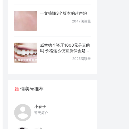
一文搞懂3个版本的超声炮
2047阅读量
威兰德全瓷牙1600元是真的
吗 价格这么便宜质保会是几
年
2025阅读量
懂美号推荐
小春子
暂无简介