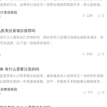
选择的方法。如果你计划在五一假期去做面部吸脂手术，那么提前做足
。
医疗美容医院
226
0
5
么医美抗衰项目推荐吗
信不少人都有自己空闲时间，因此有些人想通过假期去做医美项目，有
可供选择。以下是一些推荐的项目：
245
0
5
角 有什么需要注意的吗
益普及和人们审美观念的提高，越来越多的人选择在五一这样的长假期
以期望在新的一年里焕发新貌。其中，开眼角手术因能够让眼睛更有神
成为了众多求美者的首选。然而，手术虽好，但术前的准备和术后的护
美容整形医院
171
0
，我们就来详细了解一下五一假期去开眼角需要注意的事项。
2