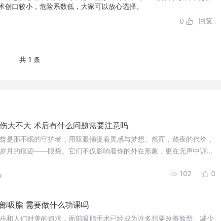
术创口较小，危险系数低，大家可以放心选择。
回复
0
共 1 条
伤大不大 术后有什么问题需要注意吗
曾是那不眠的守护者，用双眼捕捉着灵感与梦想。然而，熬夜的代价，
岁月的痕迹——眼袋。它们不仅影响着你的外在形象，更在无声中诉说
102
0
9
部吸脂 需要做什么功课吗
步和人们对美的追求，面部吸脂手术已经成为许多想要改善脸型、减少