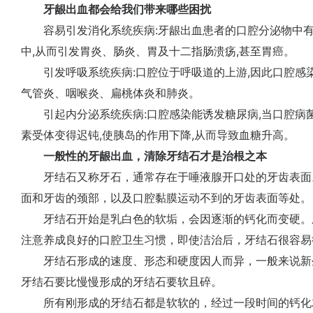
牙龈出血都会给我们带来哪些困扰
容易引发消化系统疾病:牙龈出血患者的口腔分泌物中有
中,从而引发胃炎、肠炎、胃及十二指肠溃疡,甚至胃癌。
引发呼吸系统疾病:口腔位于呼吸道的上游,因此口腔感染
气管炎、咽喉炎、扁桃体炎和肺炎。
引起内分泌系统疾病:口腔感染能诱发糖尿病,当口腔病菌
素受体变得迟钝,使胰岛的作用下降,从而导致血糖升高。
一般性的牙龈出血，清除牙结石才是治根之本
牙结石又称牙石，通常存在于唾液腺开口处的牙齿表面
面和牙齿的颈部，以及口腔黏膜运动不到的牙齿表面等处。
牙结石开始是乳白色的软垢，会因逐渐的钙化而变硬。
注意养成良好的口腔卫生习惯，即使洁治后，牙结石很容易
牙结石形成的速度、形态和硬度因人而异，一般来说新
牙结石要比慢慢形成的牙结石要软且碎。
所有刚形成的牙结石都是软软的，经过一段时间的钙化