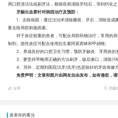
用口腔清洁法或刷牙法，都很容易清除牙结石，等到钙化之
牙龈出血要针对病因治疗及预防：
1、去除病因：通过洁治术清除菌斑、牙石，消除造成菌
要去除局部刺激因素。
对于炎症较重的患者，可配合局部药物治疗，常用的局部
制剂。急性炎症可配合使用抗生素阿莫西林和甲硝唑;
2、养成良好的口腔卫生习惯，预防牙龈炎、牙周炎的发
3、要坚持早晚用正确的方法刷牙，饭后漱口，清除污物
4、另外，定期到医院洁牙(洗牙)也是较好的牙齿保健
免责声明：文章和图片由网友自由发布，如有侵权，请
分享
牙龈
发表你的看法