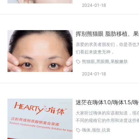
2024-01-18
挥别熊猫眼 脂肪移植、
亲爱的求美者朋友们，你是否也
们看起来疲惫无神，
熊猫眼,黑眼圈,果酸嫩肤
2024-01-18
迷茫在嗨体1.0/嗨体1.5
大家听过嗨体的应该都知道，现在嗨体
不同的规格它的作用和浓度这些
嗨体,颈纹,抗衰