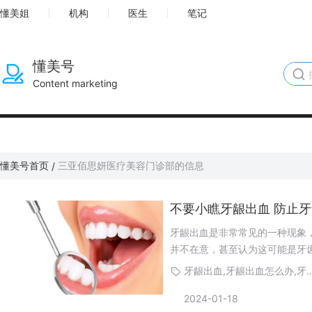
懂美姐
机构
医生
笔记
懂美号
Content marketing
懂美号首页
三亚佰思妍医疗美容门诊部的信息
/
不要小瞧牙龈出血 防止
牙龈出血是非常常见的一种现象
并不在意，甚至认为这可能是牙
牙龈出血,牙龈出血怎么办
2024-01-18