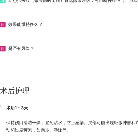
动态抬头纹（做表情时出现）首选除皱注射，可阻断神经信号，放松
答
效果能维持多久？
问
效果通常持续3 - 6个月、6 - 12个月、数月至数年，具体时间因
答
是否有风险？
问
存在一定风险。注射可能导致面部表情僵硬、不对称；玻尿酸填充可
答
术后护理
术后1 - 3天
保持伤口清洁干燥，避免沾水，防止感染。局部可能出现轻微肿胀和疼痛，
动和过度劳累，如跑步、游泳等。