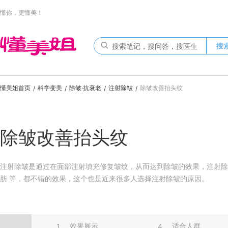
懂你，更懂美！
搜
懂美姐首页
科学变美
除皱·抗衰老
注射除皱
除皱改善抬头纹
/
/
/
/
除皱改善抬头纹
注射除皱是通过在面部注射填充修复皱纹，从而达到除皱的效果，注射除
肪 等，都不错的效果，这个也是近来很多人选择注射除皱的原因。
效果展示
适合人群
1
4