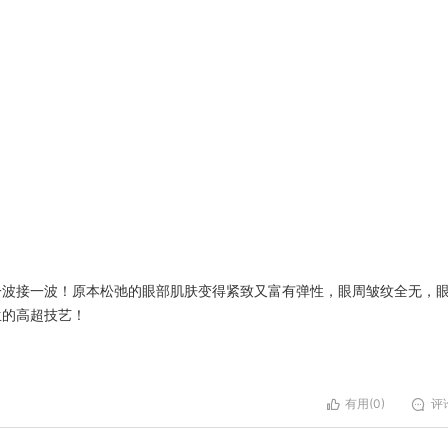
一波接一波！原本松弛的眼部肌肤变得紧致又富有弹性，眼周皱纹全无，
生的高超技艺！
有用(
0
)
评论