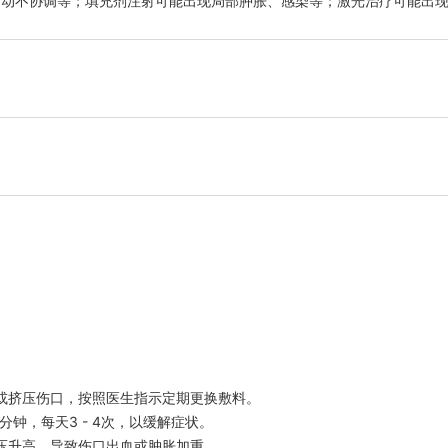
运动不协调等；填充剂注射可能出现局部肿胀、感染等；激光治疗可能出
维持数月至数年，具体时间因个人体质、皱纹严重程度等因素而异。
合注射，可放松眼部肌肉，减少皱纹；静态皱纹（不做表情也存在）适合
或挤压伤口，按照医生指示定期更换敷料。
分钟，每天3 - 4次，以缓解症状。
压升高，导致伤口出血或肿胀加重。