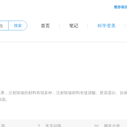
整形项
首页
笔记
科学变美
搜索
效果，注射除皱的材料有很多种，注射除皱材料有玻尿酸、胶原蛋白、自
原因。
人群
常见问题
网友点评
7
10