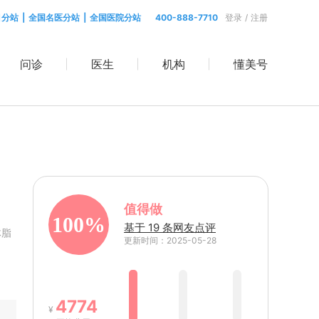
目分站
|
全国名医分站
|
全国医院分站
400-888-7710
登录
/
注册
问诊
医生
机构
懂美号
值得做
100%
基于 19 条网友点评
体脂
更新时间：2025-05-28
4774
¥