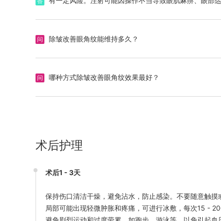
有一定风险。注射可能因操作不当导致眼肌麻痹、眼部
答
除皱改善眼角纹能维持多久？
问
玻尿酸填充效果可持续6 - 12个月；激光治疗效果可
答
哪种方式除皱改善眼角纹效果最好？
问
需根据眼角纹类型选择。动态皱纹（做表情时出现）适
答
术后护理
术后1 - 3天
保持伤口清洁干燥，避免沾水，防止感染。不要随意触摸
局部可能出现轻微肿胀和疼痛，可进行冰敷，每次15 - 20
避免剧烈运动和过度劳累，如跑步、游泳等，以免引起血