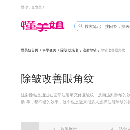
懂你，更懂美！
懂美姐首页
科学变美
除皱·抗衰老
注射除皱
除皱改善眼角纹
/
/
/
/
除皱改善眼角纹
注射除皱是通过在面部注射填充修复皱纹，从而达到除皱的
肪 等，都不错的效果，这个也是近来很多人选择注射除皱的
效果展示
适合
1
4