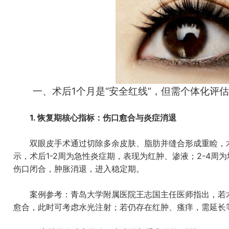
一、术后1个月是“安全红线”，但需个体化评估
1. 恢复期核心指标：伤口愈合与炎症消退
双眼皮手术通过切除多余皮肤、脂肪并缝合形成重睑，术
示，术后1-2周为急性炎症期，表现为红肿、渗液；2-4周
伤口闭合，肿胀消退，进入稳定期。
案例参考：青岛大学附属医院王志国主任医师指出，若术后
愈合，此时可考虑水光注射；若仍存在红肿、瘙痒，需延长