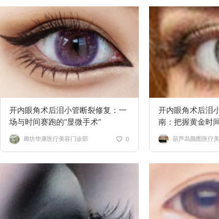
开内眼角术后泪小管断裂修复：一
开内眼角术后泪
场与时间赛跑的“显微手术”
南：把握黄金时
廊坊华康医疗美容门诊部
葫芦岛颜图医疗
0