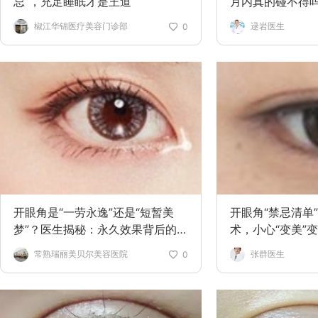
忌”，充足睡眠才是王道
月内真的碰不得
椒江华锦医疗美容门诊部
逯岩医生
0
开眼角是“一劳永逸”还是“短暂美
开眼角“禁忌清单
梦”？医生揭秘：永久效果背后的3
术，小心“变美”变
个真相！
常熟瑞丽美贝尔美容医院
张群医生
0