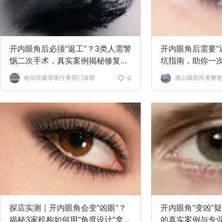
开内眼角后必须“返工”？3类人需警
开内眼角后需要“
惕二次手术，真实案例揭秘修复真
坑指南，助你一
相
哈尔滨索菲医疗美容门诊部
唐山煤医尚美整
0
探店实测｜开内眼角会变“凶眼”？
开内眼角“变凶”
揭秘3家机构如何用“角度设计”拿捏
的真实案例与专