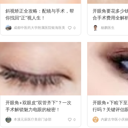
斜视矫正全攻略：配镜与手术，帮
开眼角要花多少钱
你找回“正”视人生！
合手术费用全解
成都中医药大学附属医院银海医美
杨鹏医生
0
开眼角+双眼皮“双管齐下”？一次
开眼角+下睑下
手术解锁魅力电眼的秘密！
行吗？关键评估
翻！
本溪元辰医疗美容门诊部
内蒙古华医小庆
0