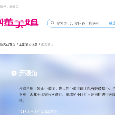
懂你，更懂美！
搜
懂美姐首页
全部笔记话题
变美笔记
/
/
开眼角
开眼角用于矫正小眼症，先天性小眼症由于既有睑裂狭小、
下垂，因此手术需分次进行。单纯的小眼症只需同时进行外
可。
101人参与讨论 · 2.9k次浏览