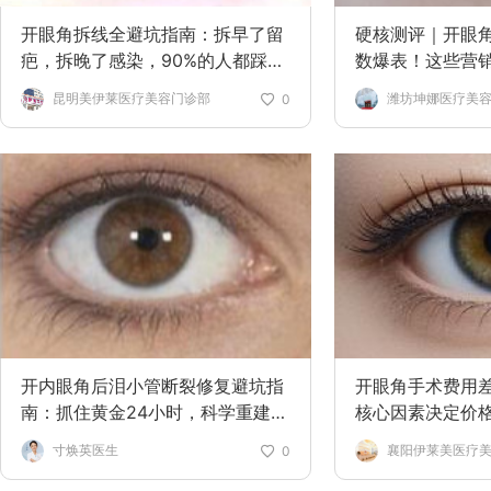
开眼角拆线全避坑指南：拆早了留
硬核测评｜开眼
疤，拆晚了感染，90%的人都踩过
数爆表！这些营
这几个坑
分？
昆明美伊莱医疗美容门诊部
潍坊坤娜医疗美
0
开内眼角后泪小管断裂修复避坑指
开眼角手术费用
南：抓住黄金24小时，科学重建泪
核心因素决定价
道
寸焕英医生
襄阳伊莱美医疗
0