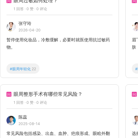
眼周过敏如何处理？
问
问
1
回答 ·
0
赞 ·
0
评论
张守玲
2026-04-20
暂停使用化妆品，冷敷缓解，必要时就医使用抗过敏药
眉
物。
肤
#眼周年轻化
22
眼周整形手术有哪些常见风险？
问
问
1
回答 ·
0
赞 ·
0
评论
陈蕊
2025-08-14
常见风险包括感染、出血、血肿、疤痕形成、眼睑外翻
选