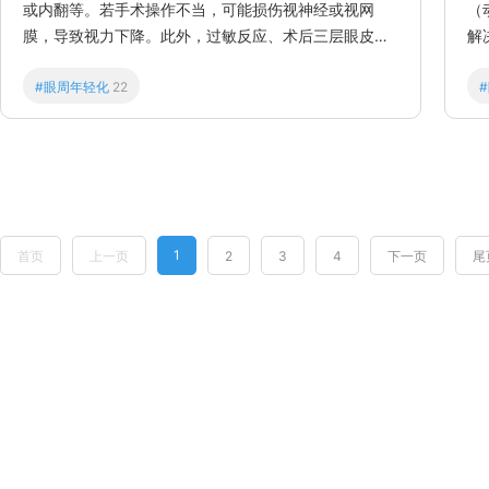
或内翻等。若手术操作不当，可能损伤视神经或视网
（
膜，导致视力下降。此外，过敏反应、术后三层眼皮或
解
多层眼皮外观也可能出现。
重
#眼周年轻化
22
1
首页
上一页
2
3
4
下一页
尾