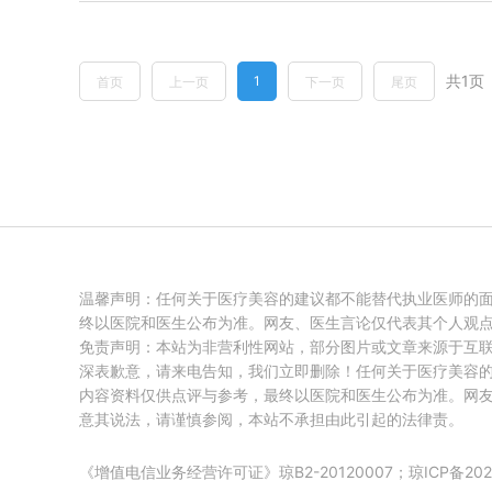
共1页
1
首页
上一页
下一页
尾页
温馨声明：任何关于医疗美容的建议都不能替代执业医师的
终以医院和医生公布为准。网友、医生言论仅代表其个人观
免责声明：本站为非营利性网站，部分图片或文章来源于互
深表歉意，请来电告知，我们立即删除！任何关于医疗美容
内容资料仅供点评与参考，最终以医院和医生公布为准。网
意其说法，请谨慎参阅，本站不承担由此引起的法律责。
《增值电信业务经营许可证》琼B2-20120007；
琼ICP备202