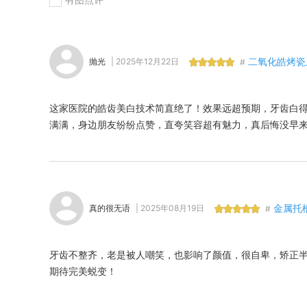
二氧化皓烤瓷
抛光
| 2025年12月22日
#
这家医院的皓齿美白技术简直绝了！效果远超预期，牙齿白
满满，身边朋友纷纷点赞，直夸笑容超有魅力，真后悔没早
金属托
真的很无语
| 2025年08月19日
#
牙齿不整齐，老是被人嘲笑，也影响了颜值，很自卑，矫正
期待完美蜕变！