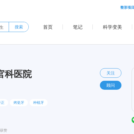
整形项
首页
笔记
科学变美
搜索
官科医院
关注
顾问
矫正
烤瓷牙
种植牙
获赞