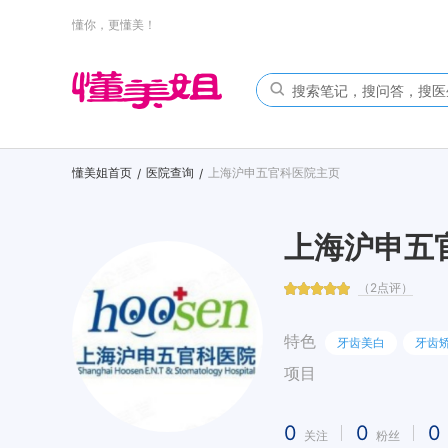
懂你，更懂美！
懂美姐首页
医院查询
上海沪申五官科医院主页
/
/
上海沪申五
（2点评）
特色
牙齿美白
牙齿
项目
0
0
0
关注
粉丝