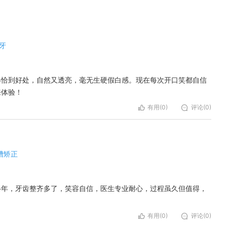
牙
得恰到好处，自然又透亮，毫无生硬假白感。现在每次开口笑都自信
来体验！
有用(
0
)
评论(0)
槽矫正
半年，牙齿整齐多了，笑容自信，医生专业耐心，过程虽久但值得，
有用(
0
)
评论(0)