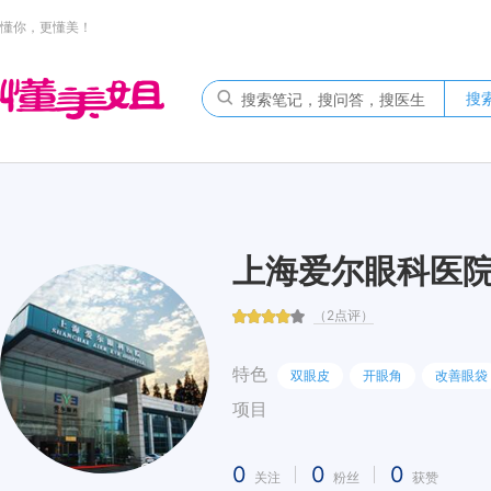
懂你，更懂美！
搜
上海爱尔眼科医
（2点评）
特色
双眼皮
开眼角
改善眼袋
项目
0
0
0
关注
粉丝
获赞