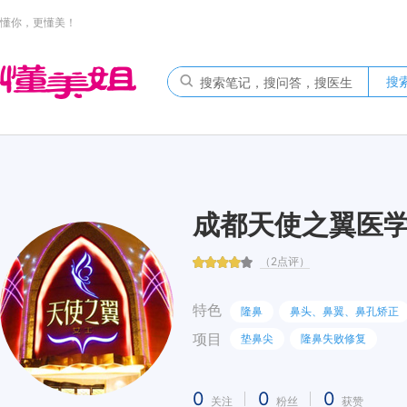
懂你，更懂美！
搜
成都天使之翼医
（2点评）
特色
隆鼻
鼻头、鼻翼、鼻孔矫正
项目
垫鼻尖
隆鼻失败修复
0
0
0
关注
粉丝
获赞