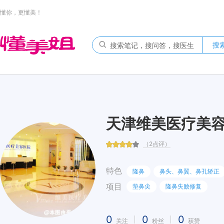
懂你，更懂美！
搜
天津维美医疗美
（2点评）
特色
隆鼻
鼻头、鼻翼、鼻孔矫正
项目
垫鼻尖
隆鼻失败修复
0
0
0
关注
粉丝
获赞