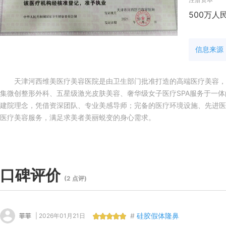
500万人
信息来源
天津河西维美医疗美容医院是由卫生部门批准打造的高端医疗美容，位于
集微创整形外科、五星级激光皮肤美容、奢华级女子医疗SPA服务于一体
建院理念，凭借资深团队、专业美感导师；完备的医疗环境设施、先进医
医疗美容服务，满足求美者美丽蜕变的身心需求。
口碑评价
(2 点评)
#
硅胶假体隆鼻
菲菲
| 2026年01月21日