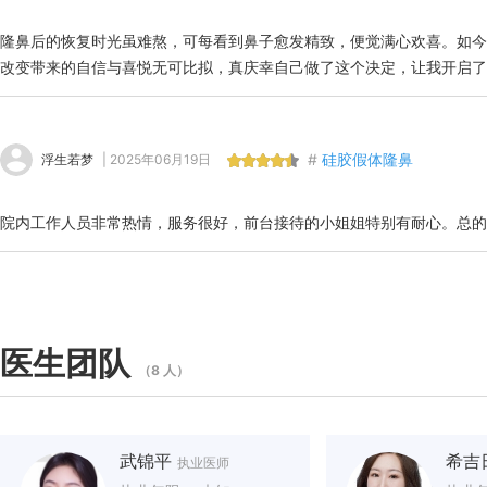
隆鼻后的恢复时光虽难熬，可每看到鼻子愈发精致，便觉满心欢喜。如今
改变带来的自信与喜悦无可比拟，真庆幸自己做了这个决定，让我开启了
#
硅胶假体隆鼻
浮生若梦
| 2025年06月19日
院内工作人员非常热情，服务很好，前台接待的小姐姐特别有耐心。总的
医生团队
（8 人）
武锦平
希吉
执业医师