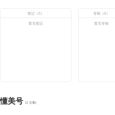
笔记（0）
专辑（0）
暂无笔记
暂无专辑
懂美号
(2 文章)