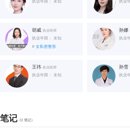
执业年限： 未知
执业
胡威
孙娜
执业医师
执业年限： 未知
执业
#
女私密整形
王祎
孙雪
执业医师
执业年限： 未知
执业
笔记
(2 笔记）