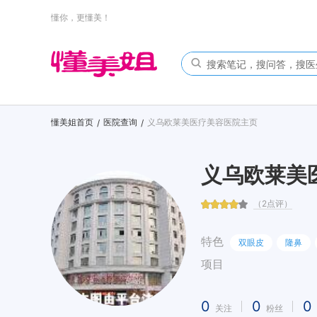
懂你，更懂美！
懂美姐首页
医院查询
义乌欧莱美医疗美容医院主页
/
/
义乌欧莱美
（2点评）
特色
双眼皮
隆鼻
项目
0
0
0
关注
粉丝