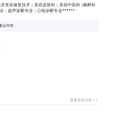
牙美容修复技术；美容皮肤科；美容中医科 /麻醉科
业；超声诊断专业；心电诊断专业******
看证件照
和
中
查看全部点评