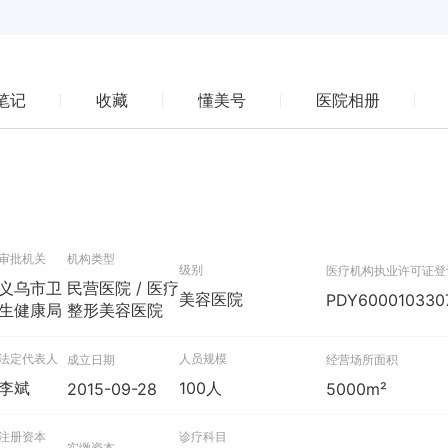
笔记
收藏
懂美号
医院相册
审批机关
机构类型
级别
医疗机构执业许可证登
义乌市卫
民营医院 / 医疗
美容医院
PDY600010330
生健康局
整形美容医院
法定代表人
人员规模
成立日期
经营场所面积
李斌
100人
2015-09-28
5000m²
注册资本
诊疗科目
实缴资本