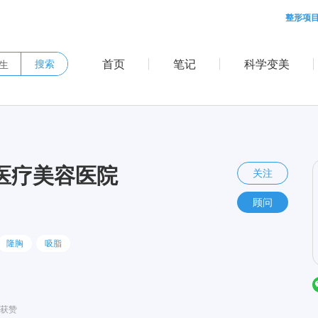
整形项
首页
笔记
科学变美
搜索
医疗美容医院
关注
顾问
隆胸
吸脂
获赞