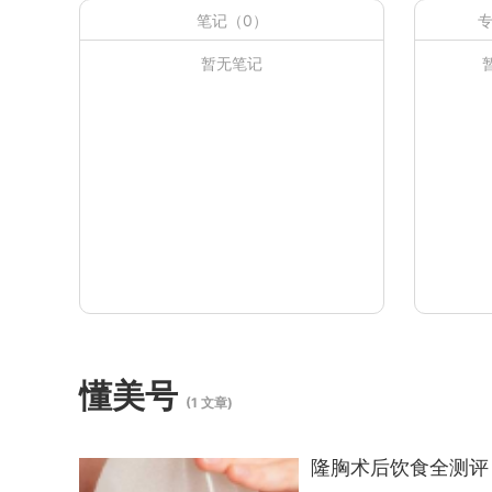
笔记（0）
专
暂无笔记
懂美号
(1 文章)
隆胸术后饮食全测评