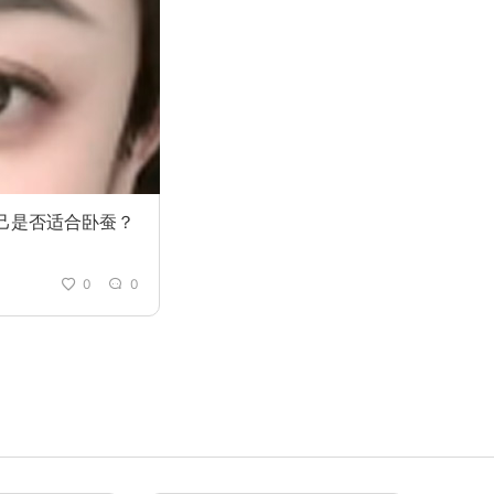
己是否适合卧蚕？
0
0