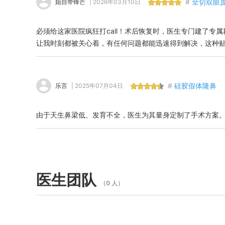
#
全切双眼
姐自带锋芒
| 2026年03月10日
必须给这家医院疯狂打call！术后恢复时，医生专门建了专
让我时刻都被关心着，有任何问题都能迅速得到解决，这种
#
硅胶假体隆鼻
乐言
| 2025年07月04日
由于天生鼻梁低、发育不全，医生为其量身定制了手术方案
医生团队
（0 人）