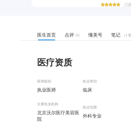
（1
医生首页
点评
懂美号
笔记
(1)
（1 
医疗资质
医师级别
执业类别
执业医师
临床
主要执业机构
执业范围
北京沃尔医疗美容医
外科专业
院