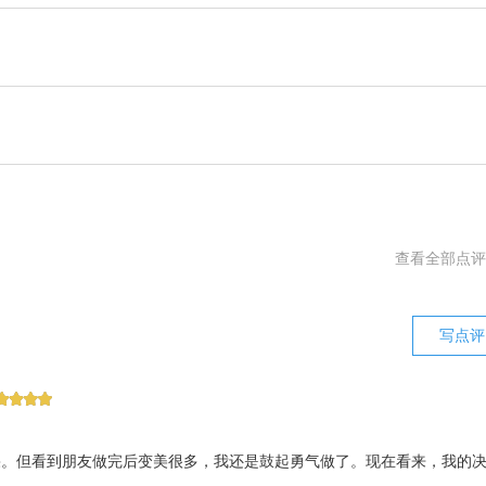
本、美国等地参与学术会议，引入国际前沿技术理念。
术，后独立主刀近千例面部手术，涵盖鼻部、眼部及注射美容等领域。
（肋软骨、耳软骨、鼻中隔软骨）隆鼻、硅胶/膨体隆鼻及鼻修复技术
轻化一体化设计。
术主任，现任北京沃尔刘彦军医疗美容诊所整形外科主任；与国内鼻整
髓。
术论文，内容涉及鼻部解剖学研究、自体软骨移植技术优化等。
低损伤、低风险”手术原则；在东方达拉斯鼻整形研讨会等平台分享临床
查看全部点评
写点评
果。但看到朋友做完后变美很多，我还是鼓起勇气做了。现在看来，我的