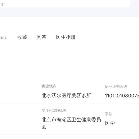
点评）
收藏
问答
医生相册
笔记）
执业地点
执业证书编码
北京沃尔医疗美容诊所
110110108007
发证(批准)机关
学位
北京市海淀区卫生健康委员
医学
会