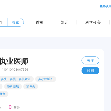
整形项
首页
笔记
科学变美
搜索
 执业医师
关注
10110108007526
顾问
鼻头、鼻翼、鼻孔矫正
鼻小柱延长
垫鼻基底
垫鼻尖
修复
0
丝
获赞