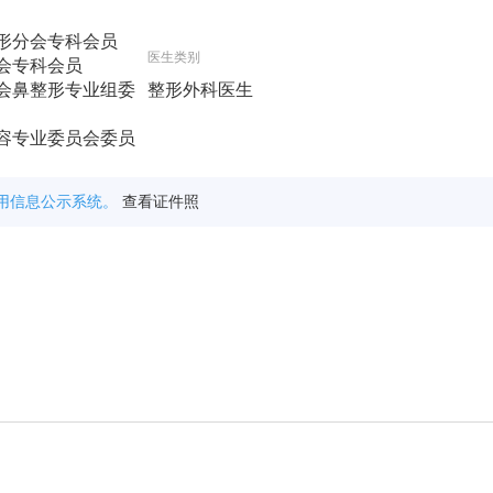
形分会专科会员
医生类别
会专科会员
会鼻整形专业组委
整形外科医生
容专业委员会委员
用信息公示系统。
查看证件照
学美容专业，系统掌握东西方先进整形理论。
医院（八大处整形医院）进修，深化面部整形技术；随后在北京协和医