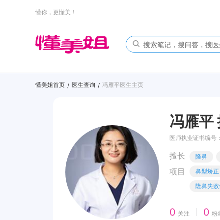
懂你，更懂美！
懂美姐首页
医生查询
冯雁平医生主页
/
/
冯雁平
医师执业证书编号： 1
擅长
隆鼻
项目
鼻型矫正
隆鼻失败
0
0
关注
粉