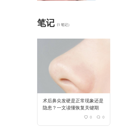
笔记
(1 笔记）
术后鼻尖发硬是正常现象还是
隐患？一文读懂恢复关键期
0
0