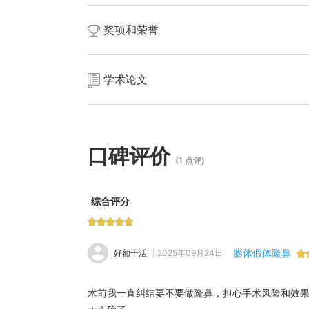
国际交流：多次以面部整形专家身份赴韩国、日
早期积累：从业初期作为助手参与数千例整形手
奖项和荣誉
技术专精：专注鼻部整形十余年，精通自体软骨
擅长将多项术式无缝衔接，如鼻尖重塑与面中部年
职业晋升：历任北京沃尔整形医院主治医师、技
领军人物刘彦军院长长期同台手术，深得其技术精
学术论文
论文发表：在国内外整形美容会议上发表多篇学
技术革新：参与自体软骨隆鼻技术创新，提出“
验，推动行业技术进步。
口碑评价
(1 点评)
综合评分
膨体假体隆鼻
好额干活
| 2025年09月24日
术前我一直纠结要不要做隆鼻，担心手术风险和效