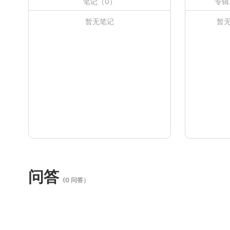
笔记（0）
专辑
暂无笔记
暂
问答
(0 问答）