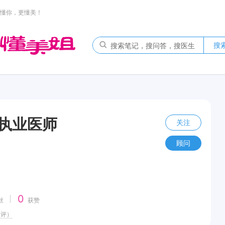
懂你，更懂美！
搜
 执业医师
关注
：
顾问
0
丝
获赞
点评）