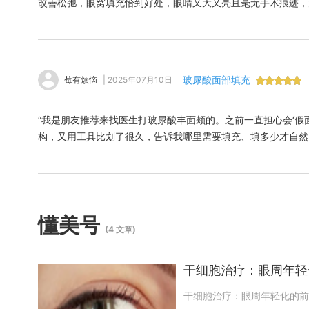
改善松弛，眼窝填充恰到好处，眼睛又大又亮且毫无手术痕迹，
玻尿酸面部填充
莓有烦恼
| 2025年07月10日
“我是朋友推荐来找医生打玻尿酸丰面颊的。之前一直担心会‘假
构，又用工具比划了很久，告诉我哪里需要填充、填多少才自然
点没认出自己——不是夸张的饱满，而是像睡饱了十小时那种由
不上哪里变了，这大概就是邓医生说的‘妈生感’吧！”
懂美号
(4 文章)
干细胞治疗：眼周年轻
干细胞治疗：眼周年轻化的前