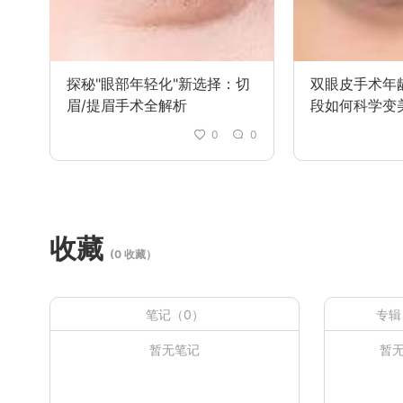
探秘"眼部年轻化"新选择：切
双眼皮手术年
眉/提眉手术全解析
段如何科学变
0
0
收藏
(0 收藏）
笔记（0）
专辑
暂无笔记
暂