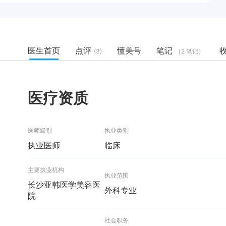
医生首页
点评
懂美号
笔记
(3)
（2 笔记）
医疗资质
医师级别
执业类别
执业医师
临床
主要执业机构
执业范围
长沙亚韩医学美容医
外科专业
院
社会职务