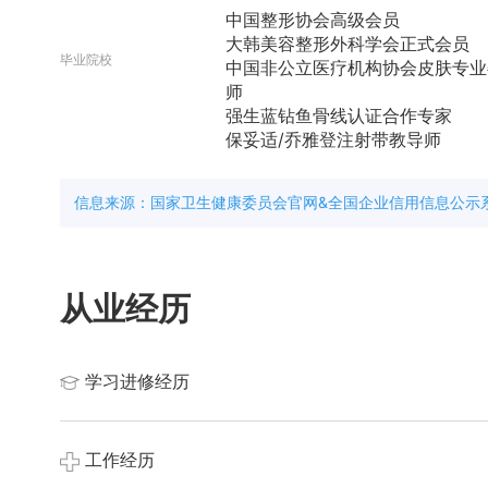
中国整形协会高级会员
大韩美容整形外科学会正式会员
毕业院校
中国非公立医疗机构协会皮肤专业
师
强生蓝钻鱼骨线认证合作专家
保妥适/乔雅登注射带教导师
信息来源：国家卫生健康委员会官网&全国企业信用信息公示
从业经历
学习进修经历
系统掌握了整形外科理论基础。从业后，持续精进技术，多
工作经历
与国际种植学术会议及专业培训，不断引入全球前沿的抗衰理
爱贝芙等多种高端注射材料的品牌认证医师资质，技术体系与