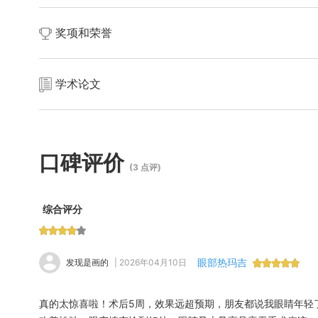
现任长沙亚韩医学美容医院外科专业核心医师，同时担任亚
奖项和荣誉
创新。曾任职于公立三甲医院整形外科，积累了8年临床经验
以“零医疗事故”着称，凭借对安全与效果的双重把控，成为医
学术论文
在学术领域亦有建树，作为《微创整形外科学》和《美容外
床应用规范。此外，参与撰写多篇关于皮肤抗衰机理、中胚层
准，推动了非手术美容领域的规范化发展。
口碑评价
(3 点评)
综合评分
眼部热玛吉
发现是画的
| 2026年04月10日
真的太惊喜啦！术后5周，效果远超预期，朋友都说我眼睛年轻