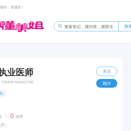
懂你，更懂美！
搜
 执业医师
关注
0430104001760
顾问
化
0
丝
获赞
点评）