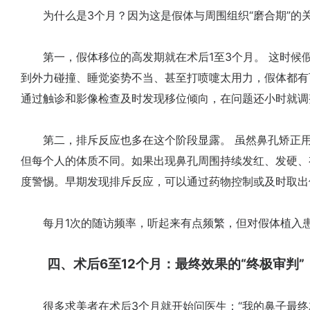
为什么是3个月？因为这是假体与周围组织“磨合期”的
第一，假体移位的高发期就在术后1至3个月。 这时候
到外力碰撞、睡觉姿势不当、甚至打喷嚏太用力，假体都有
通过触诊和影像检查及时发现移位倾向，在问题还小时就调
第二，排斥反应也多在这个阶段显露。 虽然鼻孔矫正用
但每个人的体质不同。如果出现鼻孔周围持续发红、发硬、
度警惕。早期发现排斥反应，可以通过药物控制或及时取出
每月1次的随访频率，听起来有点频繁，但对假体植入患
四、术后6至12个月：最终效果的“终极审判”
很多求美者在术后3个月就开始问医生：“我的鼻子最终