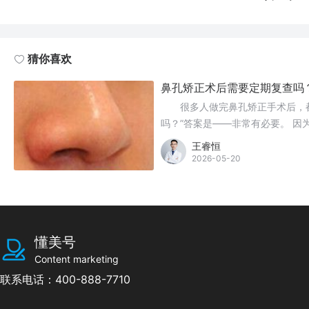
猜你喜欢
鼻孔矫正术后需要定期复查吗
理好了
很多人做完鼻孔矫正手术后，都
吗？”答案是——非常有必要。 
能涉及假体植入、组织重建等深层
王睿恒
期是“看不见”的，等你自己发现
2026-05-20
懂美号
Content marketing
联系电话：400-888-7710