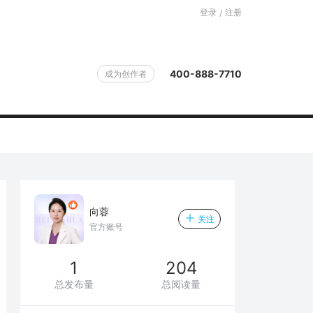
登录
注册
/
400-888-7710
成为创作者
向蓉
关注
官方账号
1
204
总发布量
总阅读量