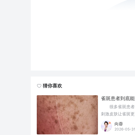
猜你喜欢
雀斑患者到底能
很多雀斑患者都
刺激皮肤让雀斑更
并不是非黑即白的
向蓉
上帮助淡化色斑、
2026-05-3