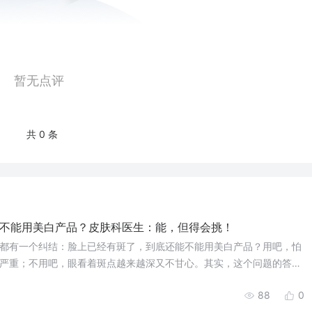
暂无点评
共 0 条
不能用美白产品？皮肤科医生：能，但得会挑！
有一个纠结：脸上已经有斑了，到底还能不能用美白产品？用吧，怕
严重；不用吧，眼看着斑点越来越深又不甘心。其实，这个问题的答案
。雀斑患者不仅可以使用美白产品，而且用对了产品，还能在一定程度
88
0
均匀肤色。关键在于——你得知道哪些成分是“帮手”，哪些成分是“杀
1