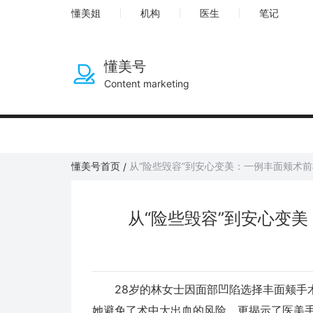
懂美姐
机构
医生
笔记
懂美号
Content marketing
懂美号首页
从“险些毁容”到安心变美：一例丰面颊术
/
从“险些毁容”到安心变
28岁的林女士因面部凹陷选择丰面颊手术
她避免了术中大出血的风险，更揭示了医美手