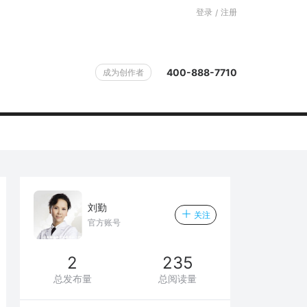
登录
注册
/
400-888-7710
成为创作者
刘勤
关注
官方账号
2
235
总发布量
总阅读量