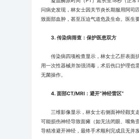
凝血酶原时间（PT）延长至18秒（正常11
问病史发现，林女士因关节炎长期服用阿司
致面部血肿，甚至压迫气道危及生命。医生
3. 传染病筛查：保护医患双方
传染病四项检查显示，林女士乙肝表面抗
用一次性器械并加强消毒，术后伤口护理也
无菌操作。
4. 面部CT/MRI：避开“神经雷区”
三维影像显示，林女士右侧面神经颧支走
可能损伤神经导致面瘫（如无法闭眼、嘴角
导精准避开神经，最终手术顺利完成且无并