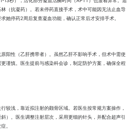
-13秒），活化部分凝血活酶时间（APTT）也显着异常。追
匹林（抗凝药）。若未停药直接手术，术中可能因无法止血导
要求她停药2周后复查凝血功能，确认正常后才安排手术。
原阳性（乙肝携带者）。虽然乙肝不影响手术，但术中需使
需更谨慎。医生提前与感染科会诊，制定防护方案，确保全程
行较浅，靠近拟注射的颧骨区域。若医生按常规方案操作，
歪斜）。医生调整注射层次，采用更细的针头，并配合超声引
发症。