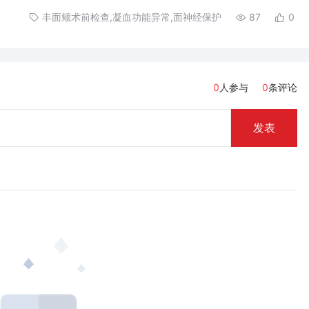
丰面颊术前检查,凝血功能异常,面神经保护
87
0
0
人参与
0
条评论
发表