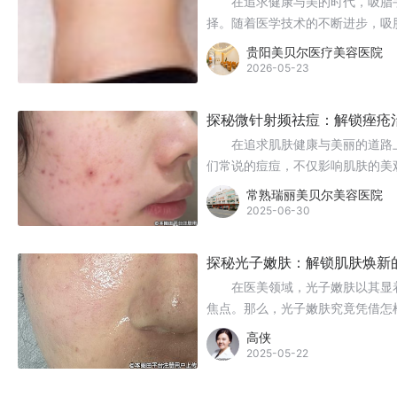
在追求健康与美的时代，吸脂手
择。随着医学技术的不断进步，吸
的术式。本文将系统梳理三大主流
贵阳美贝尔医疗美容医院
其原理、优势及适用场景，助您科
2026-05-23
探秘微针射频祛痘：解锁痤疮
在追求肌肤健康与美丽的道路上
们常说的痘痘，不仅影响肌肤的美
虽能在一定程度上缓解痤疮症状，
常熟瑞丽美贝尔美容医院
说，单一的药物治疗往往难以满足
2025-06-30
和化学疗法等新兴治疗手段为痤疮
注。
探秘光子嫩肤：解锁肌肤焕新
在医美领域，光子嫩肤以其显着
焦点。那么，光子嫩肤究竟凭借怎
析。
高侠
2025-05-22