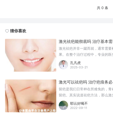
共 0 条
猜你喜欢
激光祛疤能彻底吗 治疗基本需
激光祛疤并非一蹴而就，通常需要
果。在整个治疗过程中，专业的医
数，确保安全有效地实现祛疤目标
孔凡虎
2025-03-21
激光可以祛疤吗 治疗疤痕务必
留疤是我们日常种在所难免的，青
留疤。其实说道祛疤方法，那么激
耶云好喝不
2022-09-11