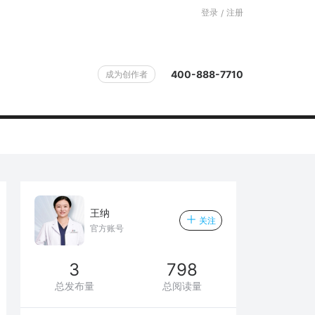
登录
注册
/
400-888-7710
成为创作者
王纳
关注
官方账号
3
798
总发布量
总阅读量