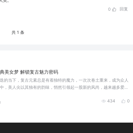
人尖。
回复
0
共 1 条
典美女梦 解锁复古魅力密码
迭的当下，复古元素总是有着独特的魔力，一次次卷土重来，成为众人
中，美人尖以其独有的韵味，悄然引领起一股新的风尚，越来越多爱美
植美人尖的旅程，只为那份萦绕千年的古典之美。
434
0
8