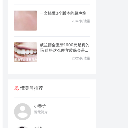
一文搞懂3个版本的超声炮
2047阅读量
威兰德全瓷牙1600元是真的
吗 价格这么便宜质保会是几
年
2025阅读量
懂美号推荐
小春子
暂无简介