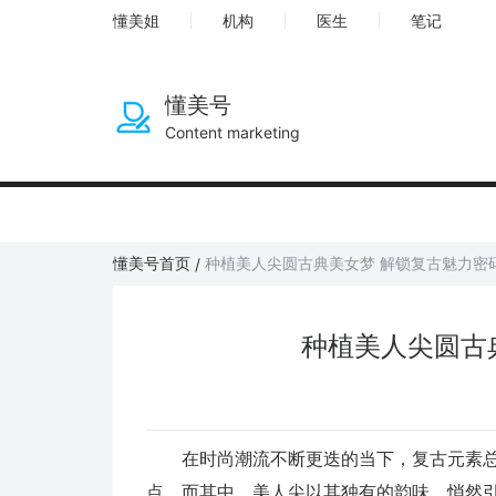
懂美姐
机构
医生
笔记
懂美号
Content marketing
懂美号首页
种植美人尖圆古典美女梦 解锁复古魅力密
/
种植美人尖圆古
在时尚潮流不断更迭的当下，复古元素总
点。而其中，美人尖以其独有的韵味，悄然