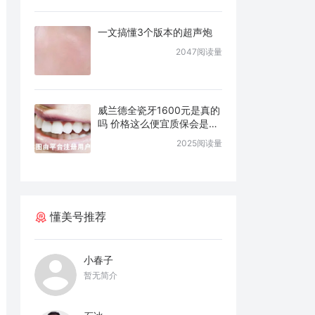
一文搞懂3个版本的超声炮
2047阅读量
威兰德全瓷牙1600元是真的
吗 价格这么便宜质保会是几
年
2025阅读量
懂美号推荐
小春子
暂无简介