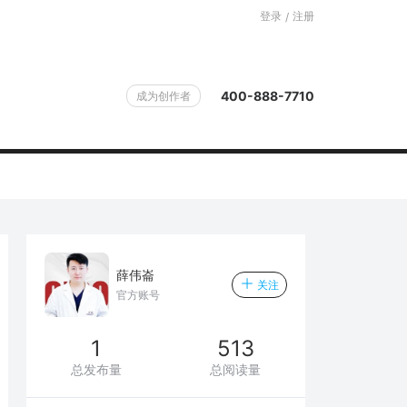
登录
注册
/
400-888-7710
成为创作者
薛伟崙
关注
官方账号
1
513
总发布量
总阅读量