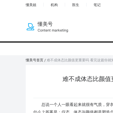
懂美姐
机构
医生
笔记
懂美号
Content marketing
懂美号首页
难不成体态比颜值更重要吗 看完这篇你就
/
难不成体态比颜值
总说一个人一眼看起来就很有气质，穿衣
什么？答案是：仪态。体态与颜值都是塑造