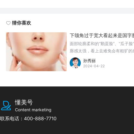
猜你喜欢
下颌角过于宽大看起来是国字
面部轮廓柔和的“鹅蛋脸”、“瓜子脸
廓感太强，看上去难免会有粗犷的
孙秀丽
2024-04-22
懂美号
Content marketing
联系电话：400-888-7710