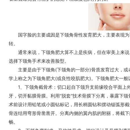
国字脸的主要成因是下颌角骨性发育肥大，主要表现为
转。
通常来说，下颌角肥大算不上是疾病，但在审美上来说
选择下颌角手术来改善脸型。
主要是由于下颌角(下颌角的一部分)骨质发育过大，或
学上称之为下颌角肥大(或良性咬肌肥大)。下颌角肥大一
1、下颌角截骨术：切口起自下颌升支前缘咬合平面上外
牙，切开黏膜骨膜。利用"脱套"技术骨膜下分离，暴露下
术前设计用铅笔或小圆钻标记，用长柄圆钻和摆动锯弧形截
骨连结用弯形骨凿凿开。分离内侧的翼内肌的附丽，将截下
畅。