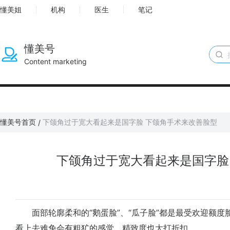
懂美姐
机构
医生
笔记
懂美号
Content marketing
懂美号首页
下颌角过于宽大看起来是国字脸 下颌角手术来改善脸型
/
下颌角过于宽大看起来是国字脸
面部轮廓柔和的“鹅蛋脸”、“瓜子脸”都是最受欢迎额度脸
看上去难免会有粗犷的感觉，精致度也大打折扣。