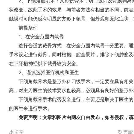
2、下颌角磨削术：又称铣骨术，切口设计及骨膜剥离同
状改变，故此手术的效果，与前者方法有相当的不同，前者
触摸时可能仍感有明显的方形下颌骨，但外观却无此症状，
前提条件
1、在安全范围内截骨
选择合适的截骨方式，在安全范围内截骨十分重要。通过
手术设定进行截骨，同时根据口腔全景片，排除下颌肿瘤及
在下牙槽神经以下截骨较为安全。
2、谨慎选择医疗机构和医生
下颌角截骨术是整形外科四级手术，一定要在具有相关
高，对主刀医生的技术要求也较高，必须具有良好的整形外
下颌角截骨手术能否安全进行，主要还是取决于医生的
的医生来进行手术。
免责声明：文章和图片由网友自由发布，如有侵权，请
分享
面部