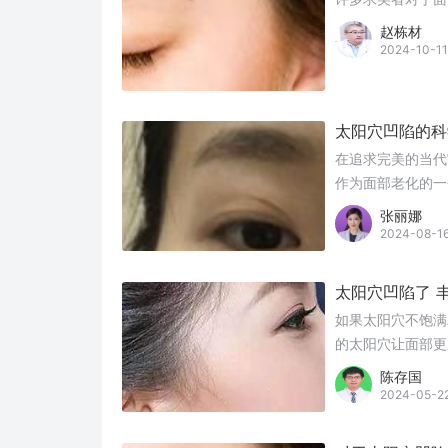
赵栋材
2024-10-11
太阳穴凹陷的科
在追求完美的当代
作为面部老化的一
尤为关键。
张丽娜
2024-08-1
太阳穴凹陷了 
如果太阳穴不饱满
的太阳穴让面部更
陈存国
2024-05-2