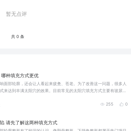
暂无点评
共 0 条
 哪种填充方式更优
响面部轮廓，还会让人看起来疲惫、苍老。为了改善这一问题，很多人
式来达到丰满太阳穴的效果。目前常见的太阳穴填充方式主要有玻尿酸
充两种。下面将详细介绍这两种填充方式的特点和优劣，帮助您做出更
255
0
2
陷 请先了解这两种填充方式
部轮廓整形有了较深的认识，像颧骨整形、下颌角整形都属于热门项目