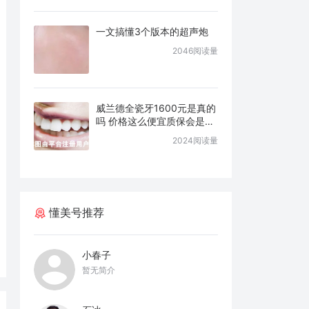
一文搞懂3个版本的超声炮
2046阅读量
威兰德全瓷牙1600元是真的
吗 价格这么便宜质保会是几
年
2024阅读量
懂美号推荐
小春子
暂无简介