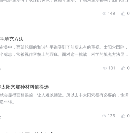
149
0
学填充方法
审美中，面部轮廓的和谐与平衡受到了前所未有的重视。太阳穴凹陷，
个标志，常被视作容貌上的瑕疵。面对这一挑战，科学的填充方法显得
181
0
6
丰太阳穴那种材料值得选
就会显得面相很凶，让人难以接近。所以去丰太阳穴很有必要的，饱满
显年轻。
135
0
2