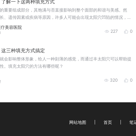
 了解一下这两种填充方式
的重要组成部分，其饱满与否直接影响到整个面部的和谐与美感。然
长、遗传因素或疾病等原因，许多人可能会出现太阳穴凹陷的情况，这
还可能让人显得憔悴、苍老。为了改善这一问题，填充太阳穴成为了一
医疗美容医院
227
0
方法。
1
 这三种填充方式搞定
就会影响整体形象，给人一种刻薄的感觉，而通过丰太阳穴可以帮助提
性。填充太阳穴的方法有哪些呢？
320
0
2
网站地图
首页
笔