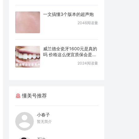
一文搞懂3个版本的超声炮
2046阅读量
威兰德全瓷牙1600元是真的
吗 价格这么便宜质保会是几
年
2024阅读量
懂美号推荐
小春子
暂无简介