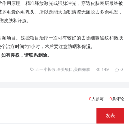
作用原理，精准释放激光或强脉冲光，穿透皮肤表层最终被
破坏毛囊的毛乳头。所以既能大面积清凉无痛脱去多余毛发，
损伤皮肤和汗腺。
频项目。这些项目治疗一次可有较好的去除细微皱纹和嫩肤
个治疗时间约1小时，术后要注意防晒和保湿。
如有侵权，请联系删除。
五一小长假,医美项目,美白嫩肤
149
0
0
人参与
0
条评论
发表