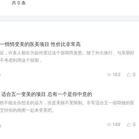
共 0 条
一悄悄变美的医美项目 性价比非常高
近，许多人都在为如何度过这个假期而发愁。除了外出旅行、与亲朋好
不考虑利用这个假期，
183
0
7
 适合五一变美的项目 总有一个是你中意的
然不能去你想去的远方，但是美丽不受限制。非常适合五一假期做的医
艾特你的闺蜜一起来变美吧。
149
0
6