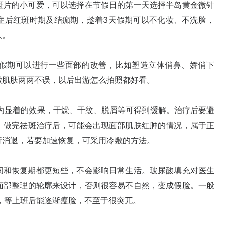
片的小可爱，可以选择在节假日的第一天选择半岛黄金微针
症后红斑时期及结痂期，趁着3天假期可以不化妆、不洗脸，
人。
期可以进行一些面部的改善，比如塑造立体俏鼻、娇俏下
嫩肌肤两两不误，以后出游怎么拍照都好看。
显着的效果，干燥、干纹、脱屑等可得到缓解。治疗后要避
。做完祛斑治疗后，可能会出现面部肌肤红肿的情况，属于正
行消退，若要加速恢复，可采用冷敷的方法。
和恢复期都更短些，不会影响日常生活。玻尿酸填充对医生
面部整理的轮廓来设计，否则很容易不自然，变成假脸。一般
n，等上班后能逐渐瘦脸，不至于很突兀。