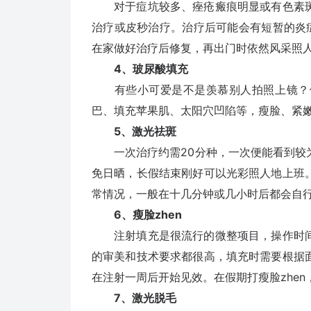
对于痘坑较多、痤疮瘢痕明显或有色素斑
治疗或皮秒治疗。治疗后可能会有短暂的炎
在家做好治疗后修复，再出门时依然风采照
4、玻尿酸填充
有些小可爱是不是羡慕别人拍照上镜？假
巴、填充苹果肌、太阳穴凹陷等，瘦脸、紧
5、激光祛斑
一次治疗约需20分种，一次便能看到较为
免日晒，长假结束刚好可以光彩照人地上班
常情况，一般在十几分钟或几小时后都会自
6、瘦脸zhen
注射填充是很流行的微整项目，操作时间
的审美和技术要求都很高，填充时需要根据
在注射一周后开始见效。在假期打瘦脸zhe
7、激光脱毛