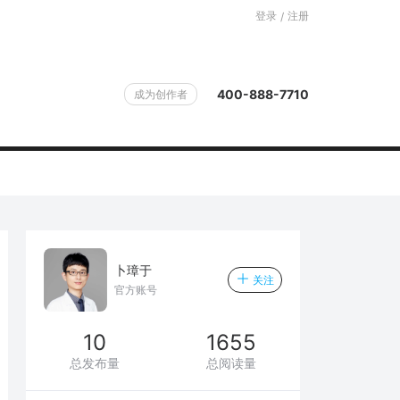
登录
注册
/
400-888-7710
成为创作者
卜璋于
关注
官方账号
10
1655
总发布量
总阅读量