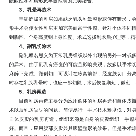
隐蔽性和乳房形态丰挺饱满的完美结合。
3、乳晕再造术
丰满挺拔的乳房如果缺乏乳头乳晕整形或伴有畸形，会
形手术会使女性乳房更加完美而富于性感。针对个体不同
到胸围、全身高度到上身长度、术式选择到术后护理等，精
4、副乳切除术
副乳顾名思义为正常乳房组织以外出现的另外一对或多
的异常。由于副乳有癌变的可能且影响美观，故多以手术
麻醉下完成。微创切口可设计在腋窝前部，经皮肤切口分
时存在乳头乳晕时，也应一起切除，术后恢复期短，微创，
5、乳房再造
目前乳房再造主要分为应用假体的乳房再造和自体皮瓣
术以后乳房缺失的问题。简便易行，手术技术难度低，对
自体皮瓣的乳房再造，组织来源是自身的皮瓣组织，手感
好。而且，应用腹部皮瓣兼具腹壁整形的效果。但是手术