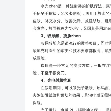
水光zhen是一种注射类的护肤疗法，属于
手柄呈手枪状，又名水光枪)，将用于补水
皮肤、补充水分、改善光泽、减轻皱纹、延
会发光，故而被称为“水光”，又因其是用zhe
3、玻尿酸、瘦脸zhen
玻尿酸填充是很流行的微整项目，即时见
酸填充对医生的审美和技术要求都很高，填
成假脸。
瘦脸是一种常见的瘦脸方式，一般在注射一
脸，不至于很突兀。
4、光电射频抗衰
在假期期间，可以做光子嫩肤、热玛吉、
去除细微皱纹和嫩肤的效果，且治疗后无需
保湿。
光子嫩肤，也叫IPL（强脉冲光疗），是