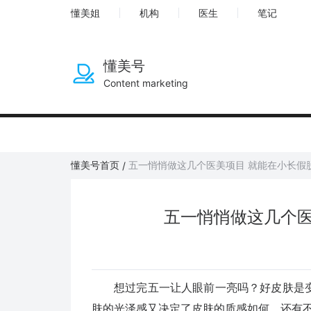
懂美姐
机构
医生
笔记
懂美号
Content marketing
懂美号首页
五一悄悄做这几个医美项目 就能在小长假
/
五一悄悄做这几个医
想过完五一让人眼前一亮吗？好皮肤是变
肤的光泽感又决定了皮肤的质感如何。还有不