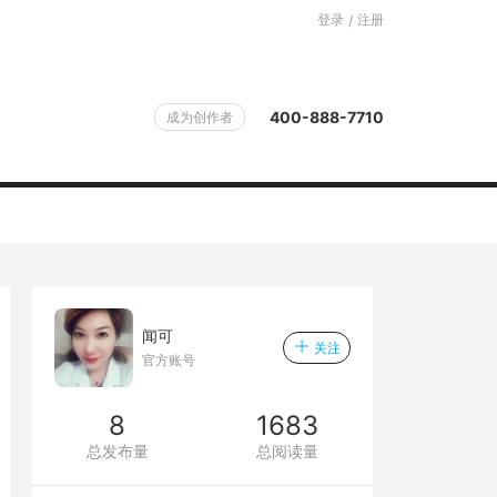
登录
注册
/
400-888-7710
成为创作者
闻可
关注
官方账号
8
1683
总发布量
总阅读量