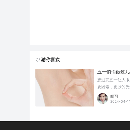
猜你喜欢
五一悄悄做这几
想过完五一让人眼
要因素，皮肤的光
闻可
2024-04-1