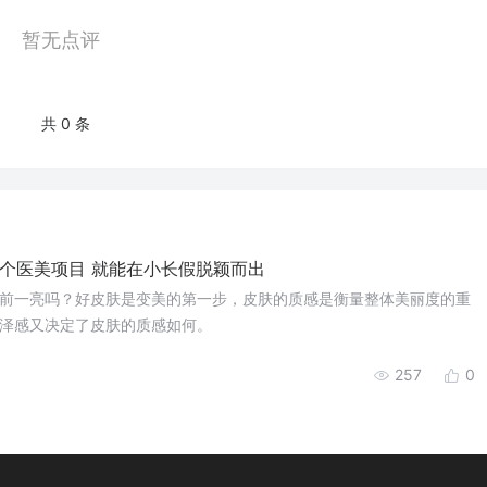
暂无点评
共 0 条
个医美项目 就能在小长假脱颖而出
前一亮吗？好皮肤是变美的第一步，皮肤的质感是衡量整体美丽度的重
泽感又决定了皮肤的质感如何。
257
0
1