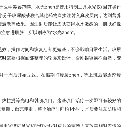
医学美容范畴。水光zhen是使用特制工具水光仪(因其操作
的小分子玻尿酸或联合其他药物直接注射入真皮层内，达到营养
缓衰老等效果。因注射后能让皮肤变得水水嫩嫩的、肌肤好像
n注射进肌肤，所以别称为“水光zhen”。
效，操作时间和恢复期都更短些，不会影响日常生活。玻尿
充时需要根据面部整理的轮廓来设计，否则很容易不自然，变
周后开始见效。在假期打瘦脸zhen，等上班后能逐渐瘦
热拉提等光电和射频项目。这些项目治疗一次即可有较好的
恢复期，做完即走，整个治疗时间约1小时，术后要注意防晒和
利用光谱可见光和近红外线对皮肤的穿透力来改善相对表浅的