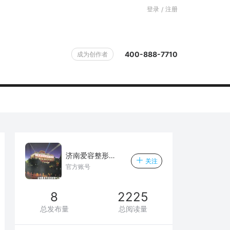
登录
注册
/
400-888-7710
成为创作者
济南爱容整形美容医院
关注
官方账号
8
2225
总发布量
总阅读量