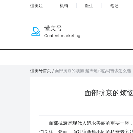
懂美姐
机构
医生
笔记
懂美号
Content marketing
懂美号首页
面部抗衰的烦恼 超声炮和热玛吉该怎么选
/
面部抗衰的烦恼
面部抗衰是现代人追求美丽的重要一环，
们关注。然而，面对这两种不同的抗衰老方