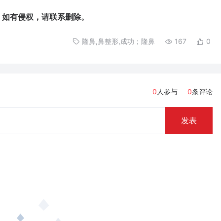
如有侵权，请联系删除。
隆鼻,鼻整形,成功；隆鼻
167
0
0
人参与
0
条评论
发表