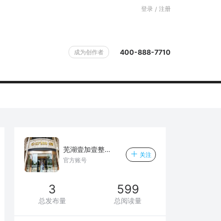
登录
注册
/
400-888-7710
成为创作者
芜湖壹加壹整形美容医院
关注
官方账号
3
599
总发布量
总阅读量