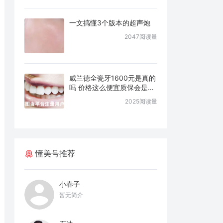
一文搞懂3个版本的超声炮
2047阅读量
威兰德全瓷牙1600元是真的
吗 价格这么便宜质保会是几
年
2025阅读量
懂美号推荐
小春子
暂无简介