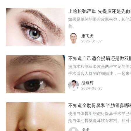
上睑松弛严重 先提眉还是先
如果是单纯的眼睑皮肤松弛，其他
善。
康飞虎
2025-01-07
不知道自己适合提眉还是做双
提眉术和割双眼皮是两种常见的美
手术适合人群的详细描述，一起来
胡炯辉
2024-03-25
不知道全肋骨鼻和半肋骨鼻哪
使用自体骨组织进行隆鼻手术早已
是自体肋骨就是耳软骨材料。那对
虎虎