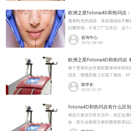
欧洲之星fotona4D和热玛
随着时光的流转，美容领域也不断崭新
闪耀登场，引发了广泛关注。这个
魔力。在热玛吉五代技术风起云涌
咨询中心
疑。然而，任何美容项目都无法简
2023-09-08
欧洲之星Fotona4D和热玛吉
每个爱美的女性都想要保持年轻的
流失，慢慢的脸上出现了皱纹。对
式来除皱，而不少人会选择做一些医
陈学长
之处？
2022-10-27
fotona4D和热玛吉有什么区
相信大家在日常生活中，肯定会遇
诊，医生会根据大家的整体肤质以及
和热玛吉有什么区别？做哪种比较