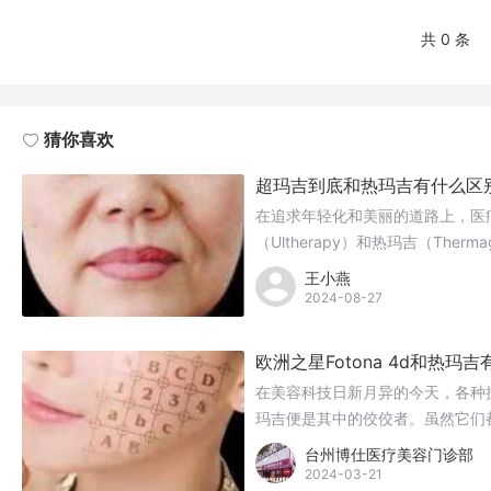
共 0 条
猜你喜欢
超玛吉到底和热玛吉有什么区
在追求年轻化和美丽的道路上，医
（Ultherapy）和热玛吉（Th
们都旨在改善皮肤松弛，减少细纹
王小燕
2024-08-27
欧洲之星Fotona 4d和热玛
在美容科技日新月异的今天，各种抗衰
玛吉便是其中的佼佼者。虽然它们
治疗形式等方面有着显著的不同。
台州博仕医疗美容门诊部
2024-03-21