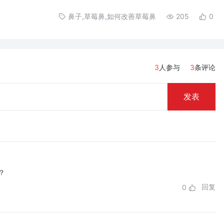
鼻子,草莓鼻,如何改善草莓鼻
205
0
3
人参与
3
条评论
发表
？
回复
0