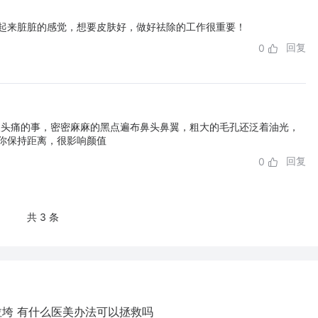
起来脏脏的感觉，想要皮肤好，做好祛除的工作很重要！
回复
0
人头痛的事，密密麻麻的黑点遍布鼻头鼻翼，粗大的毛孔还泛着油光，
你保持距离，很影响颜值
回复
0
共 3 条
拉垮 有什么医美办法可以拯救吗