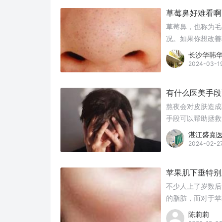
草莓鼻好难看啊
草莓鼻，也称为毛
况。如果你想改善
长沙华韩
2024-03-1
有什么医美手段
熬夜会对皮肤造成
手段可以帮助拯救
湛江盛熹
2024-02-2
苹果肌下垂特别
不少人上了岁数后
的脂肪，而对于苹
陈莉莉