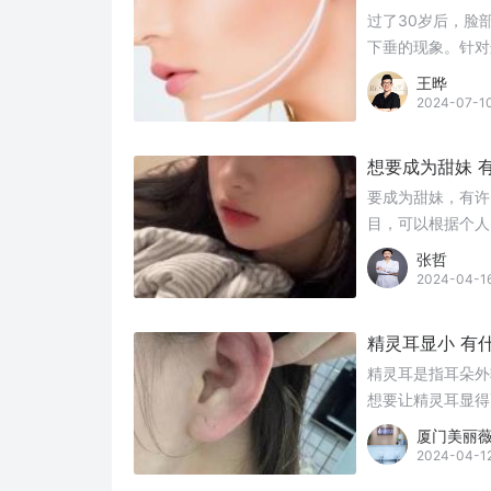
过了30岁后，脸
下垂的现象。针对
美方法。
王晔
2024-07-1
想要成为甜妹 
要成为甜妹，有许
目，可以根据个人
张哲
2024-04-1
精灵耳显小 有
精灵耳是指耳朵外
想要让精灵耳显得
厦门美丽
2024-04-1