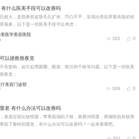
 有什么医美手段可以改善吗
孔粗大，是指鼻部皮肤毛孔扩张、凹凸不平，呈现出类似草莓表面的状
草莓鼻，以下是一些医美手段可以考虑：
华美医学美容医院
205
0
9
可以拯救熬夜党
不良影响，如引起黑眼圈、眼袋、暗沉和干燥等问题。以下是一些医美
熬夜党：
医疗美容门诊部
306
0
7
显老 有什么办法可以改善吗
，衰老症状比较明显，苹果肌塌陷下移，鼻唇沟明显，两侧咬肌有较厚
果肌下垂特别显老，有什么办法可以改善吗？一起来看看吧。
351
0