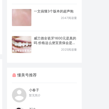
一文搞懂3个版本的超声炮
2047阅读量
威兰德全瓷牙1600元是真的
吗 价格这么便宜质保会是几
年
2025阅读量
懂美号推荐
小春子
暂无简介