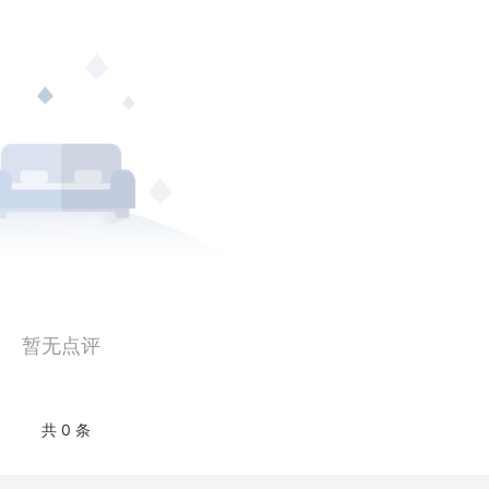
暂无点评
共 0 条