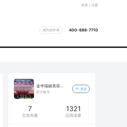
登录
注册
/
400-888-7710
成为创作者
金华瑞丽美容门诊部
关注
官方账号
7
1321
总发布量
总阅读量