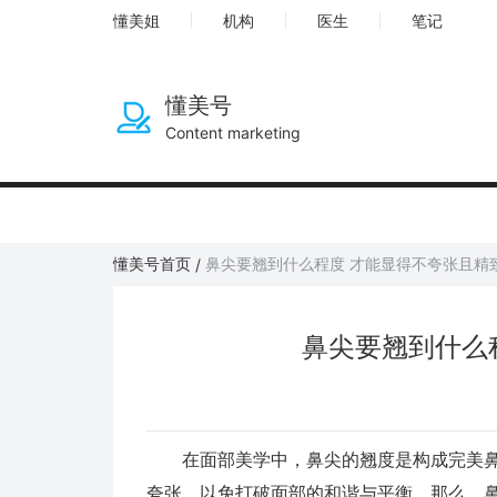
懂美姐
机构
医生
笔记
懂美号
Content marketing
懂美号首页
鼻尖要翘到什么程度 才能显得不夸张且精
/
鼻尖要翘到什么
在面部美学中，鼻尖的翘度是构成完美鼻
夸张，以免打破面部的和谐与平衡。那么，