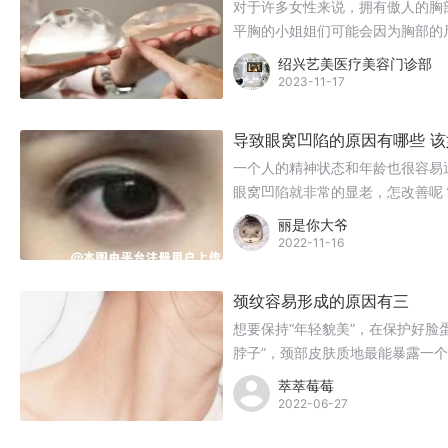
对于许多女性来说，拥有傲人的胸
平胸的小姐姐们可能会因为胸部的
是天生的，但现在我们可以通过手
绍兴艺美医疗美容门诊部
体隆胸手术，但她们往往担心手术
2023-11-17
么？
导致眼窝凹陷的原因有哪些 
一个人的精神状态和年龄也很容易
眼窝凹陷就非常的显老，怎改善呢
丽是你大爷
2022-11-16
颈纹容易形成的原因有三
想要保持“年轻貌美”，在保护好脸
脖子”，颈部皮肤质地最能暴露一
气质！
萃萃莓莓
2022-06-27