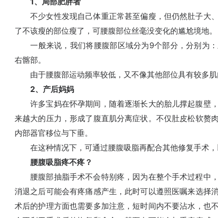
1、局部肥胖者
不少女性发现自己体重正常甚至偏瘦，但仍然肚子大、
了不该瘦的部位瘦了，可腰腹部位丝毫没变化的尴尬境地。
一般来说，我们将腰腹部区域分为9个部分，分别为：
右髂部。
由于腰腹部运动频率较低，又不像其他部位具有较多肌
2、产后妈妈
许多宝妈在怀孕期间，随着逐渐长大的胎儿撑起腹壁，
来越大的压力，形成了腹直肌分离症状。不仅肚皮松软赘
内部器官移位与下垂。
在这种情况下，可通过腰腹吸脂再配合其他修复手术，
腰腹吸脂疼不疼？
腰腹部抽脂手术不会特别疼，因为在整个手术过程中，
消退之后可能会有疼痛感产生，此时可以遵照医嘱来选择
术后的护理方面也需要多加注意，短时间内不要沾水，也