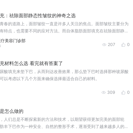
充：祛除面部静态性皱纹的神奇之选
春的道路上，面部皱纹一直是许多人关注的焦点。面部皱纹主要分为
有特点，也需要不同的应对方法。而自体脂肪面部填充在祛除面部静态
出了独特的优势和显着的效果。
医疗美容门诊部
207
0
8
充材料怎么选 看完就有答案了
尿酸填充来垫下巴，从而到达改善效果，那么垫下巴时选择那种玻尿酸
可以考虑以下几个方面来确保选择最适合自己的材料。
309
0
1
是怎么做的
，人们总是不断探索新的方法和技术，以期望获得更加完美的面部轮
肪丰下巴作为一种安全、自然的整形手术，逐渐受到了越来越多人的青