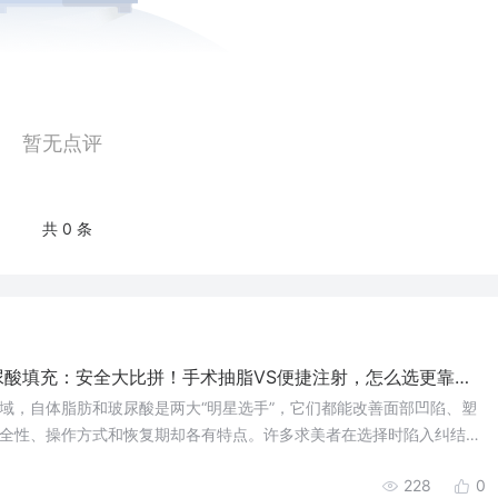
暂无点评
共 0 条
尿酸填充：安全大比拼！手术抽脂VS便捷注射，怎么选更靠
，自体脂肪和玻尿酸是两大“明星选手”，它们都能改善面部凹陷、塑
全性、操作方式和恢复期却各有特点。许多求美者在选择时陷入纠结：
本文将从安全性、操作流程、恢复期等角度深度对比，助您根据自身需
228
0