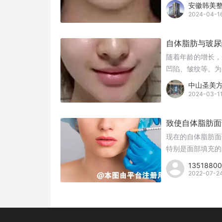
睐。那么，自体脂
安徽韩美
2024-04-1
自体脂肪与玻尿
随着年龄的增长，
凹陷、皱纹等。为
填充材料中，自体
中山圣美
不同的填充材料，
2024-03-1
呢？
致使自体脂肪面
现在的自体脂肪面
特别是面部填充的
看。
1351880
2022-07-2