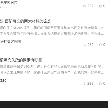
肪丰下巴究竟是怎么做的呢？
整形美容医院
232
0
6
酸 面部填充的两大材料怎么选
蛋白质在体内的流失，我们的面部不可避免地会出现各种衰老迹象，如
了恢复面部的年轻与饱满，许多人选择通过填充手术来改善。在众多的
脂肪和玻尿酸因其独特的优势成为了两大热门选择。然而，面对这两种
方医疗美容医院
287
0
很多人会陷入难以抉择的境地。那么，自体脂肪和玻尿酸究竟有何区别
1
部填充失败的因素有哪些
部填充越来越受到欢迎，但为什么有些人在做完自体脂肪填充的时候，
时候会出现失败情况，这是什么原因导致的呢？下面我们就一起来看
0380
289
0
4