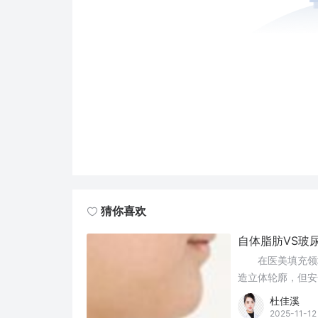
猜你喜欢
自体脂肪VS玻
谱？
在医美填充领域
造立体轮廓，但安
到底哪个更安全？
杜佳溪
求做出理性选择。
2025-11-12