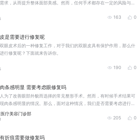
需求，从而提升整体面部美感。然而，任何手术都存在一定的风险与不
效果可能并未完全达到患者的预期。面对这种情况，许多患者会考虑进
163
0
不满意之处。那么，双眼皮手术后需要等待多久才能进行修复呢？这背
5
素？
皮是需要进行修复呢
双眼皮术后的一种修复工作，对于我们的双眼皮具有保护作用，那么什
进行修复呢？下面就来告诉你。
190
0
5
肉条感明显 需要考虑眼修复吗
人为了改善眼部外貌而选择的常见整形手术。然而，有时候手术结果可
现肉条感明显的情况。那么，面对这种情况，我们是否需要考虑进行眼
曼医疗美容门诊部
205
0
1
有折痕需要做修复吗