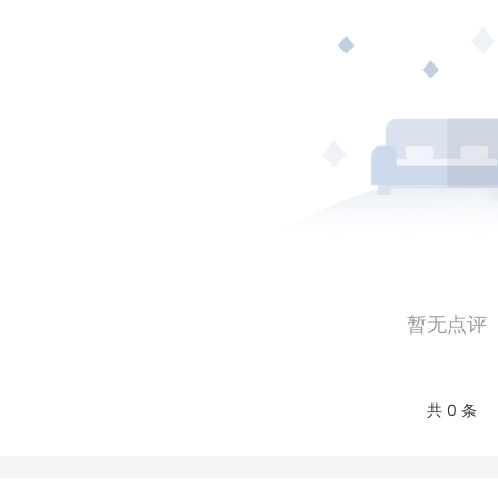
暂无点评
共 0 条